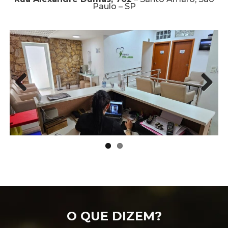
Paulo – SP
Prev
Next
ious
O QUE DIZEM?